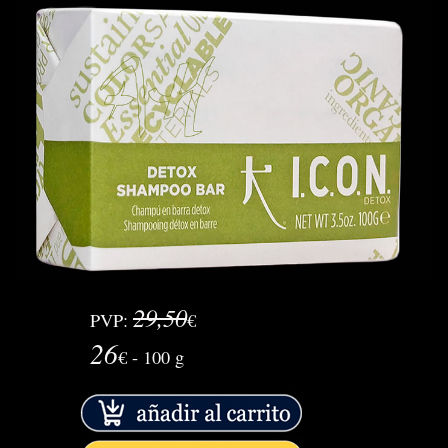
29,50
PVP:
€
26
€ - 100 g