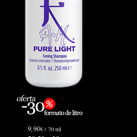
9,90
€ /
70 ml