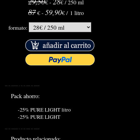
29,50
28
€ -
€ / 250 ml
87
59,90
€ -
€ /
1 litro
formato:
... .. ....... . .. .. .... .. ......
Pack ahorro:
-25% PURE LIGHT litro
-25% PURE LIGHT
... .. ....... . .. .. .... .. ......
Producto relacionado: